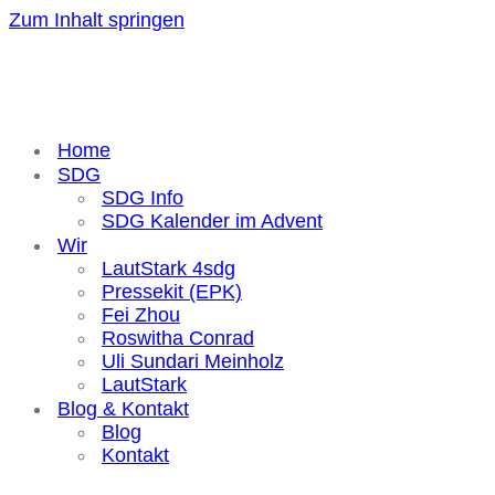
Zum Inhalt springen
Home
SDG
SDG Info
SDG Kalender im Advent
Wir
LautStark 4sdg
Pressekit (EPK)
Fei Zhou
Roswitha Conrad
Uli Sundari Meinholz
LautStark
Blog & Kontakt
Blog
Kontakt