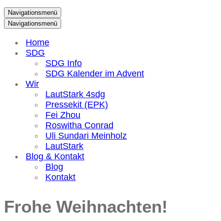
Navigationsmenü
Navigationsmenü
Home
SDG
SDG Info
SDG Kalender im Advent
Wir
LautStark 4sdg
Pressekit (EPK)
Fei Zhou
Roswitha Conrad
Uli Sundari Meinholz
LautStark
Blog & Kontakt
Blog
Kontakt
Frohe Weihnachten!