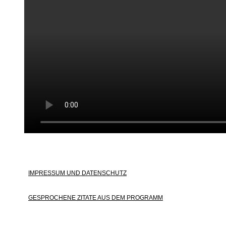
© 2021 LautStark
IMPRESSUM UND DATENSCHUTZ
GESPROCHENE ZITATE AUS DEM PROGRAMM